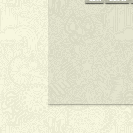
غذاءك صحتك
متفرقات