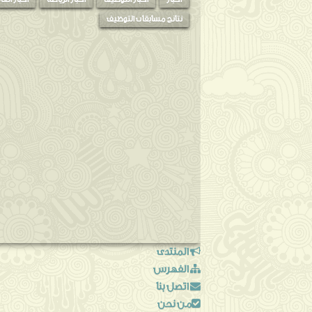
أخبار
أخبار التوظيف
أخبار الرياضة
اخبار العا
مارس
◄
(3)
نتائج مسابقات التوظيف
فبراير
◄
(8)
يناير
◄
(2)
2013
◄
(76)
المنتدى
الفهرس
اتصل بنا
من نحن