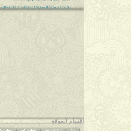
نتائج الحماية المدنية لولاية أدرار 2014-2015
نتائج مسابقة الحماية المدنية الجزائرية 2014
نتائج الاختبارات الشفهية لمسابقة القضاء 2014
إعلان توظيف بوزارة الشؤون الدينية و الأوقا
التسجيل في برنامج زدني لسليمان بخليلي zeidni
إعلان توظيف بوزارة الخارجية نوفمبر 2014
استفسار حول استدعاء مسابقة ضباط و اعو
سلال يأمر بإحالة 2418 إطار وموظـف تجاوز سنهم الـ60...
نتائج مسابقة المدرسة العليا للقضاء 2014
مسابقة المعهد الجزائري العالي للبترول و ال
أكتوبر
◄
(3)
سبتمبر
◄
(1)
يونيو
◄
(5)
مايو
◄
(4)
أقسام الموقع
أبريل
◄
(9)