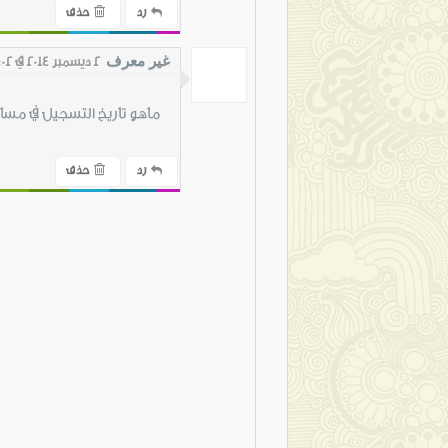
رد
حذف
غير معرف
2 ديسمبر 2014 في 2:02 ص
ماهو تاريخ التسجيل في مسابقة ال
رد
حذف