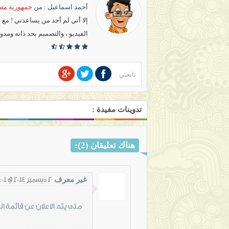
أحمد اسماعيل
: من
جمهورية مصر
إلا أني لم أجد من يساعدني ! مع
الفيديو ، والتصميم بحد ذاته ومدو
تابعني :
تدوينات مفيدة :
هناك تعليقان (2):
غير معرف
2 ديسمبر 2014 في 2:01 ص
متى يتم الاعلان عن قائمة الن