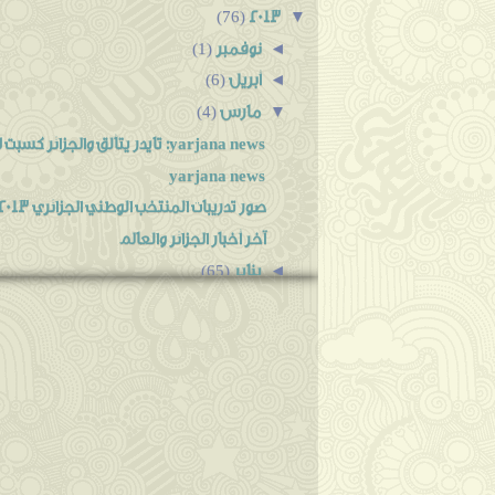
2013
▼
(76)
نوفمبر
◄
(1)
أبريل
◄
(6)
مارس
▼
(4)
yarjana news: تايدر يتألق والجزائر كسبت لاعب كبير
yarjana news
صور تدريبات المنتخب الوطني الجزائري 2013
آخر أخبار الجزائر والعالم
يناير
◄
(65)