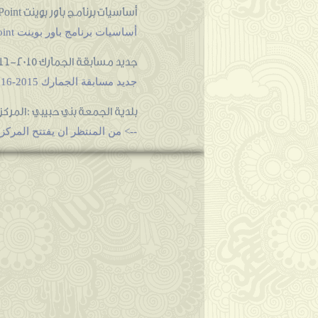
أساسيات برنامج باور بوينت PowerPoint تحضيرا لدروس مادة تكنولوجيا الاعلام و الاتصال لمسابقة الاساتذة 2016
أساسيات برنامج باور بوينت PowerPoint تحضيرا لدروس مادة تكنولوجيا الاعلام و الاتصال لمسابقة الاساتذة 2016 أساسيات برنامج باور بوينت...
جديد مسابقة الجمارك 2015-2016
جديد مسابقة الجمارك 2015-2016 خصصت الصفحة الرسمية للجمارك الجزائرية اليوم وقتا للاجابة على اسئلة و استفسارات المتابعين ومن بين الأ...
بلدية الجمعة بني حبيبي :المركز ا
--> من المنتظر ان يفتتح المركز ا