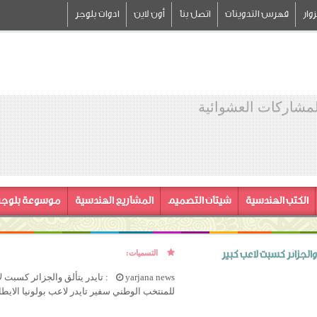
وار
فهرس التدوينات
اتصل بنا
أون لاين
ادوات بلوجر
لمشاركات العشوائية
الكتب الهندسية
شيتات التصميم
المشاريع الهندسية
موسوعة بلوجر
التسميات:
yarjana news: تايدر يتألق والجزائر 
للمنتخب الوطني سفير تايدر لاعب بولونيا الايطال