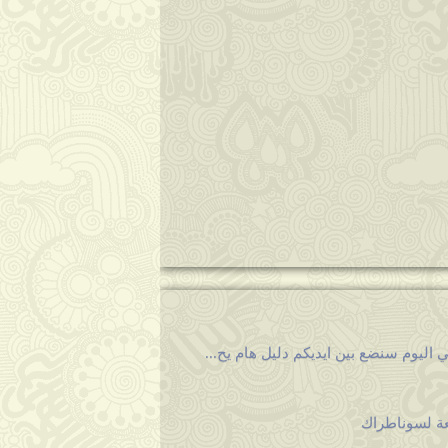
ي اليوم سنضع بين ايديكم دليل هام يح...
عة لسوناطراك