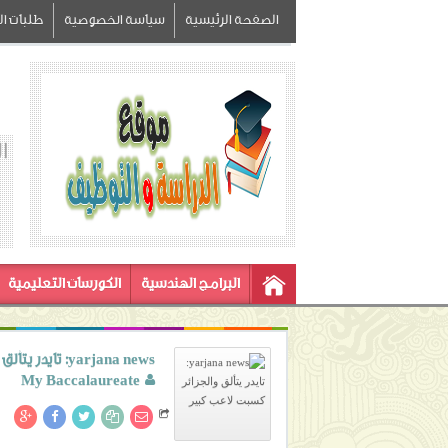
الصفحة الرئيسية
سياسة الخصوصية
طلبات الز
ا
البرامج الهندسية
الكورسات التعليمية
yarjana news: تايدر يتألق والجزائر كسبت لاعب كبير
My Baccalaureate