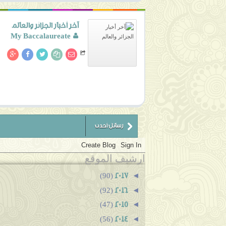
آخر أخبار الجزائر والعالم
My Baccalaureate
رسائل أحدث
ارشيف الموقع
2017
◄
(90)
2016
◄
(92)
2015
◄
(47)
2014
◄
(56)