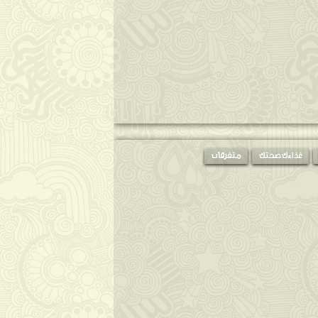
غذاءك صحتك
متفرقات