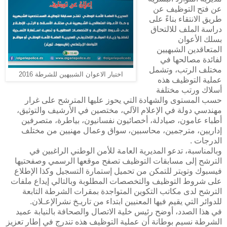
عن فتح التوظيف عن
طريق الانتقاء بناءً على
دراسة الملف للالتحاق
بسلك الأعوان
المتعاقدين الشبهيين
لفائدة مصالحها في
مختلف الرتب، وتشمل
اختبار الاعوان الشبيهين للشرطة 2016
عملية التوظيف هذه
أسلاك ورتب مختلفة
حسب المستوى والشهادة التي يحوز عليها المترشح على غرار
مهندسي دولة في الإعلام الآلي، مختصين في الأرشيف والتوثيق،
أطباء عامو
ن، صيادلة، أخصائيون نفسانيون، بياطرة، متصرفين
إداريين، مترجمين، محاسبين، سواق وعمال مهنيين من مختلف
الدرجات .
وبالمناسبة، تدعو المديرية العامة للأمن الوطني الراغبين في
الترشح إلى مسابقات التوظيف تصفح موقعها الرسمي وصفحتيها
فيسبوك وتويتر للتمكن من تحميل إستمارة التسجيل وكذا الإطلاع
على شروط التوظيف والتخصصات المطلوبة وبالتالي إيداع ملفات
الترشح لدى مكاتب التكوين المتواجدة بمقرات الشرطة التابعة
للدوائر التي يقيم فيها المعنيين ابتداء من تاريـخ نشرالإعـلان.
في هذا الصدد، أوضح رئيس خلية الاتصال والصحافة بالنيابة عميد
الشرطة نسيم بوطانة أن عملية التوظيف هذه تندرج في إطار تعزيز