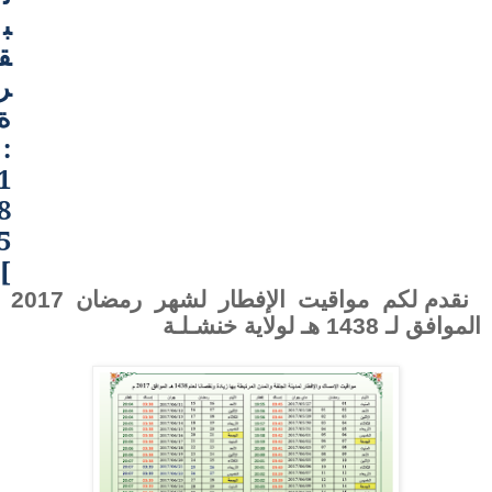
ب
ق
ر
ة
:
1
8
5
]
نقدم لكم مواقيت الإفطار لشهر رمضان 2017
الموافق لـ 1438 هـ لولاية
خنشـلـة