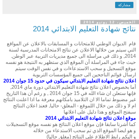
مشاركة
الخميس، 12 يونيو 2014
نتائج شهادة التعليم الابتدائي 2014
قام الديوان الوطني للامتحانات و المسابقات بالاعلان عن المواقع
التي سيتم من خلالها الاعلان عن نتائج الامتحانات المدرسية لسنة
2014, و ذلك في مراسلة الى جميع مديريات التربية عبر الوطن.
حيث جاء في المراسلة أن الموقع الذي ستظهر به النتيجة هو نفسه
موقع التسجيل و سحب الاستدعاءات و في نفس الوقت سيتم
ارسال قوائم الناجحين الى جميع المؤسسات التربوية
اعلان نتائج شهادة التعليم الابتدائي سيكون في حدود 15 جوان 2014
أما بخصوص اعلان نتائج شهادة التعليم الابتدائي دورة ماي 2014,
فإنها ستعلن ان شاء الله في 15 جوان 2014 , و رغم أن هذا التاريخ
غير مضبوط تماما الا ان التلاميذ بامكانهم معرفة ما اذا اعلنت النتائج
ام لا و ذلك من خلال اللموقع - المغلق- حاليا, فعنذ اعلان النتائج
سيفتح الموقع و هذا دليل على اعلانها
موقع اعلان نتائج شهادة التعليم الابتدائي 2014
كما أشرنا سابقا فإن موقع اعلان النتائج هو نفسه موقع التسجيلات
و هو ايضا الموقع الذي تم سحب الاستدعاء من خلاله
و اليكم رابط الاطلاع على النتائج (مغلق حاليا)