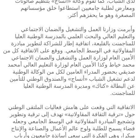
لدى الشباب، كما تقوم وكالة «أنساج» بتنظيم صالونات
ومعارض لطلبة جامعيين استطاعوا خلق مؤسساتهم
المصغرة وهو ما يحفزهم أكثر.
وأبرمت وزارتا العمل والتشغيل والضمان الاجتماعي
والتعليم العالي والبحث العلمي بالمدرسة الوطنية العليا
للمناجمنت بالقليعة، اتفاقية إطار للشراكة لتطوير مبادرة
المقاولاتية في الوسط الجامعي. ووقع على الاتفاقية كل من
الأمين العام لوزارة العمل والتشغيل والضمان الاجتماعي
محمد خياط وكذا الأمين العام لوزارة التعليم العالي أمحمد
صديقي بحضور المدراء العامين لكل من الوكالة الوطنية
لدعم تشغيل الشباب «أنساج» والصندوق الوطني للتأمين
عن البطالة «كناك» ومديرة المدرسة الوطنية العليا
للمناجمنت.
الاتفاقية التي وقعت على هامش فعاليات الملتقى الوطني
حول «ترقية الثقافة المقاولاتية» تهدف إلى ترقية وتطوير
وتشجيع المبادرة المقاولاتية في الوسط الجامعي وجعله
فضاء يسمح للطلبة ولوج عالم الأعمال والصناعة والإنتاج
مبكرا، وهي الفكرة التي سعى أساتذة جامعيون وأرباب