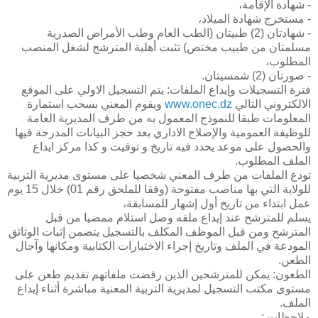
- شهادة الإقامة،
- مستخرج شهادة الميلاد،
- شهادتان (2) طبيتان (الطب العام وطب الأمراض الصدرية
مسلمتان من طبيب مختص) تثبت أهلية المترشح لشغل المنصب
المطلوب،
- صورتان (2) شمسيتان.
فترة التسجيلات وإيداع الملفات: يتم التسجيل الاولي على الموقع
الالكتروني التالي
www.onec.dz
ويقوم المعني بسحب استمارة
المعلومات طبقا للنموذج المعمول به من طرف المديرية العامة
للوظيفة العمومية والإصلاح الاداري بعد حجز البيانات المدرجة فيها
والحصول على موعد يحدد فيه تاريخ و توقيت و كذا مركز ايداع
الملف المطلوب.
تودع الملفات من طرف المعني شخصيا على مستوى مديرية التربية
للولاية التي بها مناصب مفتوحة (وفقا للملحق رقم 01) خلال 15 يوم
عمل ابتداء من تاريخ أول إشهار للمسابقة،
يسلم للمترشح عند إيداع ملفه وصل استلام ممضيا من قبل
المترشح ومن قبل الموظف المكلف بالتسجيل يتضمن إثبات الوثائق
المودعة في الملف وتاريخ إجراء الاختبارات الكتابية ومكانها وآجال
الطعن.
الطعون: يمكن للمترشحين الذين رفضت ملفاتهم تقديم طعن على
مستوى مكتب التسجيل لمديرية التربية المعنية مباشرة أثناء إيداع
الملف.
ملاحظات :