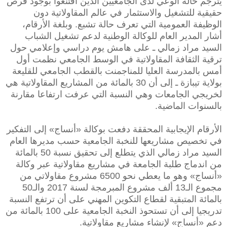
يترجم حالة الوعي لدى الجامعيين الذين اقتنعوا بوجود فرص
حقيقية للتشغيل والاستثمار في عالم المقاولاتية دون
الوظيفة العمومية التي تعرف حالة تشبع. وبلغة الأرقام،
أشار المدير العام للوكالة الوطنية لدعم تشغيل الشباب
السيد مراد زمالي ـ على هامش يوم دراسي وإعلامي حول
ترقية الثقافة المقاولاتية في الوسط الجامعي نظمت أول
أمس بالمدرسة العليا للمناجمنت بالقطب الجامعي للقليعة
بولاية تيبازة ـ إلى أن 30 بالمائة من المشاريع المقاولاتية هي
لخريجي الجامعات وهي النسبة التي عرفت ارتفاعا مقارنة
بالسنوات الماضية.
الأرقام الإيجابية المحققة دفعت بوكالة «أنساج» إلى التفكير
في تخصيص مشاريعها للنخبة الجامعية حسب مديرها العام
السيد مراد زمالي الذي يتطلع إلى تحقيق نسبة 50 بالمائة
من اندماج طلبة الجامعة في مشاريع مقاولاتية عبر وكالة
«أنساج» وهو ما يعطي نحو 6500 مشروع مقاولاتي من
مجموع الـ13 ألف مشروع المبرمجة لسنة 2017 والـ50
بالمائة المتبقية لقطاع التكوين المهني على أن ترتفع النسبة
تدريجيا إلى أن تستحوذ النخبة الجامعية على 100 بالمائة من
دعم «أنساج» لإنشاء مشاريع مقاولاتية.