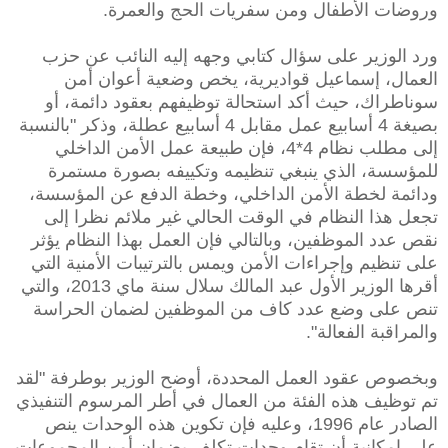
وروضات الأطفال ومن سفريات الحج والعمرة.
ورد الوزير على سؤال كتابي وجهه إليه النائب عن حزب
العمال، إسماعيل قواديرية، يخص وضعية أعوان أمن
سوناطراك، حيث أكد استحالة توظيفهم بعقود دائمة، أو
بصيغة 4 أسابيع عمل مقابل 4 أسابيع عطلة، وذكر "بالنسبة
إلى مطلب نظام 4*4، فإن طبيعة عمل الأمن الداخلي
للمؤسسة، الذي ينبغي تنظيمه وتكييفه بصورة مستمرة
ودائمة لخطة الأمن الداخلي، وخطة الدفع عن المؤسسة،
تجعل هذا النظام في الوقت الحالي غير ملائم نظرا إلى
نقص عدد الموظفين، وبالتالي فإن العمل بهذا النظام يؤثر
على تنظيم وإجراءات الأمن ويمس بالترتيبات الأمنية التي
أقرها الوزير الأول عبد المالك سلال سنة ماي 2013، والتي
تنص على وضع عدد كاف من الموظفين لضمان الحراسة
والمراقبة الفعالة".
وبخصوص عقود العمل المحددة، أوضح الوزير بوطرفة "لقد
تم توظيف هذه الفئة من العمال في أطر المرسوم التنفيذي
الصادر عام 1996، وعليه فإن تكوين هذه الوحدات ينص
على إمكانية أن تقام وحدات تكلف بضمان أمن المجموعات