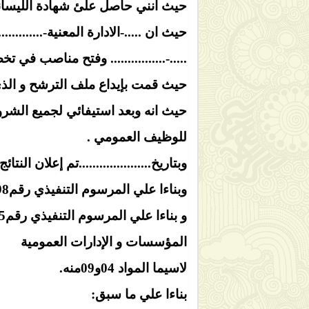
حيث انني حاصل علئ شهادة الليسانس في ......
حيث ان .....-الادارة المعنية-.............
.....-................ وفتح مناصب في تخصص
حيث قمت بإيداع ملف الترشح و الذي وصل
للوظيف العمومي .
وبتاريخ.....................تم إعلان النتائ
وبناءا علي المرسوم التنفيذي رقم11298 و المتعلق بمفتشيه الوظيفة العمومية لا سيما المادة 03 منه
المؤسسات و الإدارات العمومية
لاسيما المواد 04و09منه.
بناءا علي ما سبق: