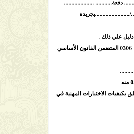
فعة........... ....................
.....................بجريدة
 دليل علي ذلك .
حيث انه وبعد استيفائي لجميع الشروط المنصوص عليها في المواد 79.78.77.75من القانون رقم 0306 المتضمن القانون الأساسي
.......
م التنفيذي رقم29395 المعدل و المتمم بموجب المرسوم رقم148-04والمتعلق بكيفيات الاختبارات المهنية في