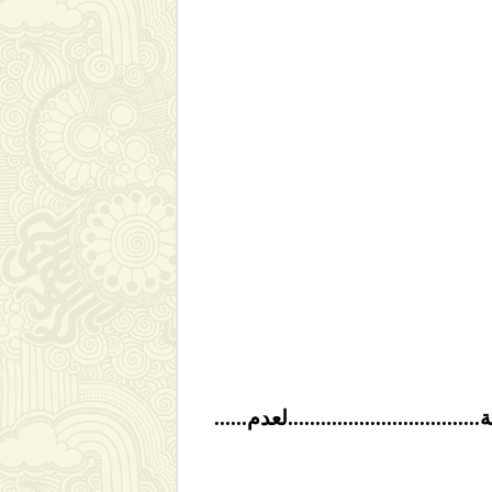
........................لعدم......