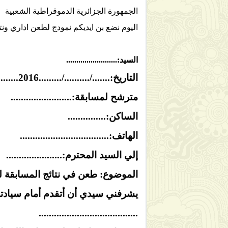
الجمهورة الجزائرية الدموقراطية الشعبية
اليوم نضع بن ايديكم نمودج لطعن اداري ونت
السيد
:
.
........................
التاريخ
:
......./........../.........2016........
مترشح لمسابقة
:
........................
الساكن:...............
الهاتف
:
...................................
إلي السيد المحترم
:
......................
الموضوع
: طعن في نتائج المسابقة لعدم.....
يشرفني سيدي أن أتقدم أمام سيادتكم بهدا
.......................................