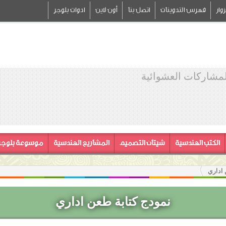
وار
فهرس التدوينات
اتصل بنا
أون لاين
ادوات بلوجر
لمشاركات العشوائية
الكتب الهندسية
شيتات التصميم
المشاريع الهندسية
موسوعة بلوجر
 اداري
نمودج كتابة طعن اداري