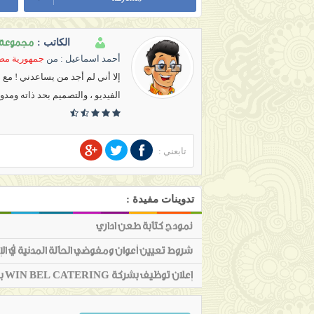
مجموعة ج
الكاتب :
أحمد اسماعيل
: من
جمهورية مصر
إلا أني لم أجد من يساعدني ! مع
الفيديو ، والتصميم بحد ذاته ومدو
تابعني :
تدوينات مفيدة :
نمودج كتابة طعن اداري
شروط تعيين أعوان ومفوضي الحالة المدنية في الإد
إعلان توظيف بشركة WIN BEL CATERING بحاسي مسعود فيفري 2016