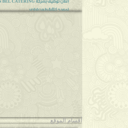
إعلان توظيف بشركة WIN BEL CATERING بحاسي مسعود فيف...
نمودج كتابة طعن اداري
دليل المديرية العامة للامن الوطني.عناوين.ا
30ألف "وظيفة" للجزائريين في إيطاليا
عقود"لانام"تجدد اليا.اخر خبر
نماذج مواضيع مسابقة التوظيف المقررة 
شروط تعيين أعوان ومفوضي الحالة المدنية ف
منح فيزا شنغن للطلبة الجزائريين الراغبين ف
منع الأساتذة من التحـويـل إلا بعـد 6 سـنوات خدمة ب...
نتائج مساعدي التمريض 2015 بسكرة
اعلان توظيف بوزارة العدل فيفري 2016
اعلان توظيف أعوان الشرطة على اساس الشهاد
يناير
◄
(4)
2015
◄
(47)
2014
◄
(56)
أقسام الموقع
2013
◄
(76)