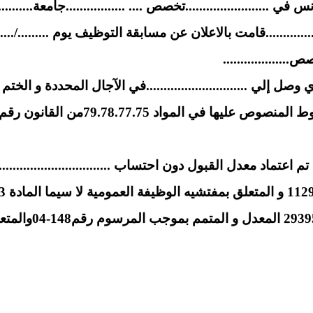
..................تخصص .... .................جامعة................ د
.............قامت بالاعلان عن مسابقة التوظيف يوم ........./....../..
...................
 إلي .............................في الآجال المحددة و الختم
ج تم اعتماد معدل القبول دون احتساب ..................................
و بناءا علي المرسو