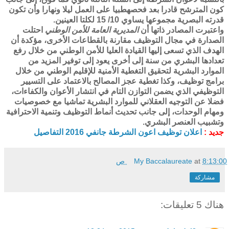
كون المترشح قادرا بعد فحصهطبيا على العمل ليلا ونهارا وأن تكون
قدرته البصرية مجموعها يساوي 10/ 15 لكلتا العينين.
واعتبرت المصادر ذاتها أن
المديرية العامة للأمن الوطني
احتلت
الصدارة في مجال التوظيف مقارنة بالقطاعات الأخرى، مؤكدة أن
الهدف الذي تسعى إليها القيادة العليا للأمن الوطني من خلال رفع
تعدادها البشري من سنة إلى أخرى يعود إلى توفير المزيد من
الموارد البشرية لتحقيق التغطية الأمنية للإقليم الوطني من خلال
برامج توظيف، وكذا تغطية عجز المصالح بالاعتماد على التسيير
التوظيفي الذي يضمن التوازن التام في انتشار الأعوان والكفاءات،
فضلا عن التوجيه العقلاني للموارد البشرية تماشيا مع خصوصيات
ومهام الوحدات، إلى جانب تحديث أنماط التوظيف وتنمية الاحترافية
وتشبيب العنصر البشري.
جديد :
اعلان توظيف اعون الشرطة جانفي 2016 التفاصيل
8:13:00 ص
at
My Baccalaureate
مشاركة
هناك 5 تعليقات: