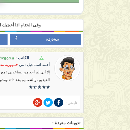
وفى الختام اذا أعجبك
مشاركه
مجموعة ج
الكاتب :
أحمد اسماعيل
: من
جمهورية مصر
إلا أني لم أجد من يساعدني ! مع
الفيديو ، والتصميم بحد ذاته ومدو
تابعني :
تدوينات مفيدة :