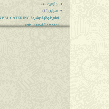
مارس
◄
(42)
فبراير
▼
(12)
إعلان توظيف بشركة WIN BEL CATERING بحاسي مسعود فيف...
نمودج كتابة طعن اداري
دليل المديرية العامة للامن الوطني.عناوين.ا
30ألف "وظيفة" للجزائريين في إيطاليا
عقود"لانام"تجدد اليا.اخر خبر
نماذج مواضيع مسابقة التوظيف المقررة 
شروط تعيين أعوان ومفوضي الحالة المدنية ف
منح فيزا شنغن للطلبة الجزائريين الراغبين ف
منع الأساتذة من التحـويـل إلا بعـد 6 سـنوات خدمة ب...
نتائج مساعدي التمريض 2015 بسكرة
اعلان توظيف بوزارة العدل فيفري 2016
اعلان توظيف أعوان الشرطة على اساس الشهاد
يناير
◄
(4)
2015
◄
(47)