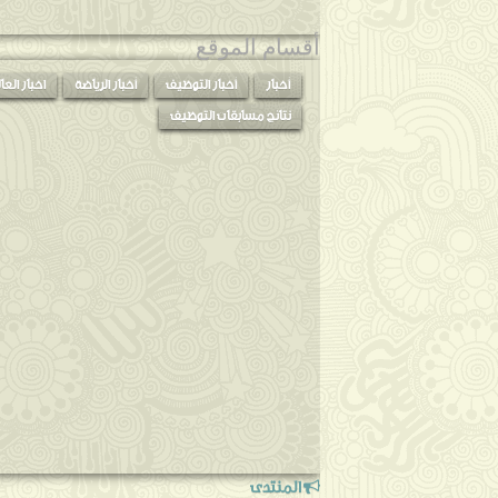
2014
◄
(56)
أقسام الموقع
2013
◄
(76)
أخبار
أخبار التوظيف
أخبار الرياضة
اخبار العا
نتائج مسابقات التوظيف
المنتدى