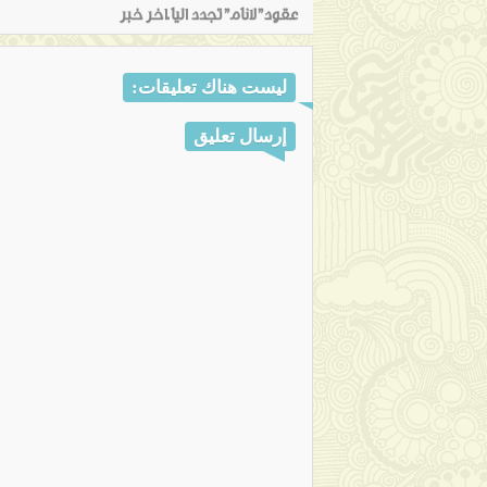
عقود"لانام"تجدد اليا.اخر خبر
ليست هناك تعليقات:
إرسال تعليق