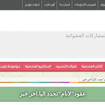
وار
فهرس التدوينات
اتصل بنا
أون لاين
ادوات بلوجر
لمشاركات العشوائية
الكتب الهندسية
شيتات التصميم
المشاريع الهندسية
موسوعة بلوجر
"تجدد اليا.اخر خبر
عقود"لانام"تجدد اليا.اخر خبر