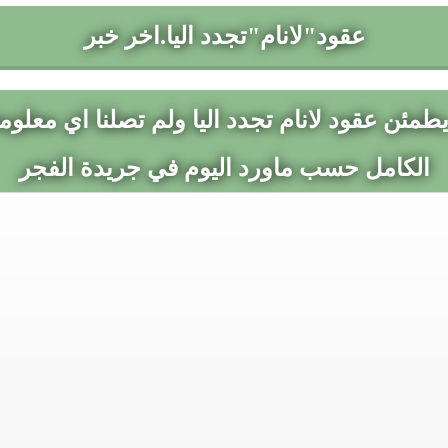
عقود"لانام"تجدد اليا.اخر خبر
طمئن عقود لانام تجدد اليا ولم تصلنا اي معلومة
الكامل حسب ماورد اليوم في جريدة الفجر