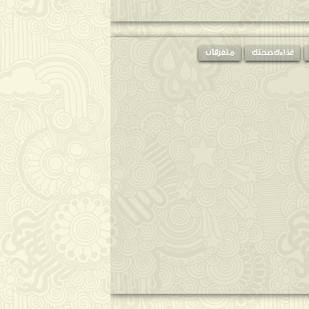
غذاءك صحتك
متفرقات