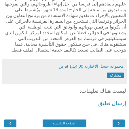
عليهم
بإيفادهم
إلى
فرنسا
من
أجل
إنهاء
أطروحاتهم،
والتي
بموجبها
يستفيدون
من
منحة
إلى
الخارج
لمدة
18
شهرا
.
ويُشترط
على
المعنيين
بالإجراءات
تقديم
شهادة
الاستفادة
من
برنامج
التعاون
بين
الجزائر
وفرنسا
التي
تستخرج
من
السفارة
الفرنسية
بالجزائر،
على
أن
يكونوا
مرفقين
بهوياتهم
والوثائق
التي
تثبت
الوظيفة
التي
يشغلونها
في
الجزائر،
فضلا
عن
المكان
المحدد
لمركز
التكوين
الذي
سيستقبلهم
في
فرنسا،
مع
الغرض
المحدد
من
التدريب
التي
سيتلقونه
هناك،
في
حين
ستكون
حقوق
التأشيرة
مجانية،
فيما
يتوجب
على
الطالب
تسديد
تكاليف
خدمة
استقبال
الملف
فقط
.
مجموعة جيجل الاخبارية
1:14:00 ص
at
مشاركة
ليست هناك تعليقات:
إرسال تعليق
›
‹
الصفحة الرئيسية