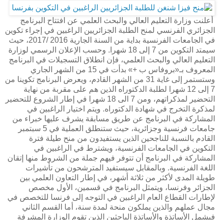
أعلنت
وزارة
التعليم
العالي
والبحث
العلمي
عن
افتتاح
البرنامج
الجزائري
الفرنسي
لمنح
الطلبة
الجزائريين
الراغبين
في
إجراء
تكوين
في
الجامعات
الفرنسية
بداية
من
السنة
الجارية
2016 /2017
،
حيث
سيمتد
التكوين
من
7
إلى
18
شهرا
.
وحسب
الإعلان
الرسمي
لوزارة
التعليم
العالي
والبحث
العلمي،
فإن
انطلاق
التسجيلات
في
البرنامج
المعروف
بـ
«
بروفاس
ب
+»
بدأت
في
15
من
الشهر
الجاري
وستستمر
إلى
غاية
31
من
الشهر
القادم،
ويعرض
البرنامج
تكوينا
من
7
إلى
12
شهرا
لطلبة
الدكتوراه
الذين
هم
على
مقربة
من
نهاية
التحضير
لمذكراتهم،
ومن
7
الى
18
شهرا
في
إطار
الشروع
للتحضير
لمذكرة
التخرج
في
شهادة
الدكتوراه
.
ويتم
اختيار
الراغبين
في
المشاركة
في
البرنامج
عن
طريق
مسابقة
يشرف
عليها
خبراء
من
جامعات
فرنسية
وجزائرية،
حيث
ستنطلق
العملية
في
5
سبتمبر
القادم
بالنسبة
للناجحين
الذين
يستفيدون
من
منح
طيلة
فترة
التكوين
في
الجامعات
الفرنسية،
ويشترط
في
الراغبين
في
المشاركة
في
البرنامج
أن
تتوفر
فيهم
جملة
من
الشروط
منها
إتقان
اللغة
الفرنسية
.
وبالمقابل
سيستفيد
المترشحون
من
تأشيرات
طويلة
المدى
لأكثر
من
ثلاثة
أشهر،
في
إطار
التعاون
العلمي
بين
الجزائر
وفرنسا،
ويتمثل
البرنامج
في
قسمين،
الأول
مخصص
لإطارات
القطاع
العام
الراغبين
في
التوجه
إلى
فرنسا
للتخصص
في
مجال
عملهم
والذين
يملكون
منحة
لمدة
سنة،
أما
القسم
الثاني
فيشمل
الأساتذة
والأساتذة
الباحثين
الذين
تقوم
الوزارة
المشرفة