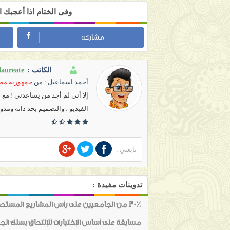
وفى الختام اذا أعجبك
مشاركه
laureate
الكاتب :
أحمد اسماعيل
: من
جمهورية مصر
إلا أني لم أجد من يساعدني ! مع
الفيديو ، والتصميم بحد ذاته ومدو
تابعني :
تدوينات مفيدة :
30٪ من الجامعيين على رأس المشاريع المستحدثة منذ جانفي
مسابقة على أساس الإختبارات للإلتحاق بسلك الجمارك