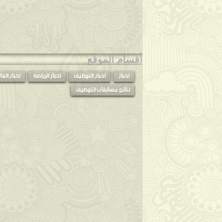
مارس
◄
(42)
فبراير
◄
(12)
يناير
◄
(4)
2015
◄
(47)
أقسام الموقع
2014
◄
(56)
أخبار
أخبار التوظيف
أخبار الرياضة
اخبار العا
2013
◄
(76)
نتائج مسابقات التوظيف