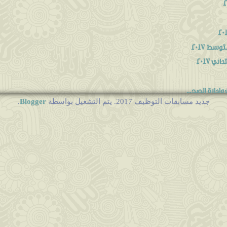
سط 2017
ي 2017
ادارة الصح...
Blogger
جديد مسابقات التوظيف 2017. يتم التشغيل بواسطة
.
سجون و إ...
..