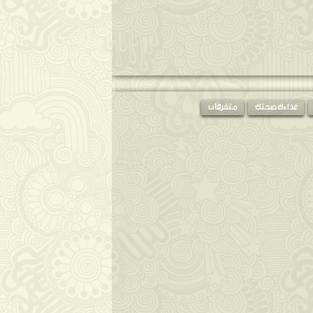
غذاءك صحتك
متفرقات