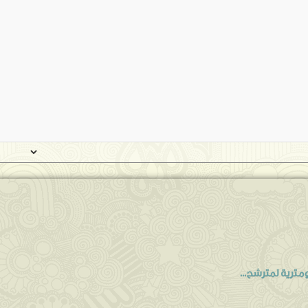
مترية لمترشح...