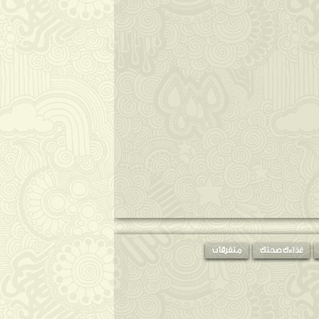
غذاءك صحتك
متفرقات