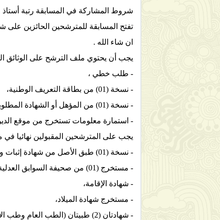
شروط المشاركة في المسابقة رتبة أستاذ المدر
تفتح المسابقة للمترشحين الحائزين على شه
ان شاء الله .
يجب أن يحتوي ملف الترشح على الوثائق التا
- طلب خطي ،
- نسخة (01) من بطاقة التعريف الوطنية،
- نسخة (01) من المؤهل أو الشهادة المطلوبة،
- استمارة معلومات تستخرج من موقع الديوا
يجب على المترشحين المقبولين نهائيا في مسا
- نسخة (01) طبق الأصل من شهادة إثبات وضعية المترشح اتجاه الخدمة الوطنية، مصادق عليها،
- مستخرج (01) من صحيفة السوابق العدلية سارية المفعول،
- شهادة الإقامة،
- مستخرج شهادة الميلاد،
- شهادتان (2) طبيتان (الطب العام وطب الأمراض الصدرية مسلمتان من طبيب مختص) تثبت أهلية المترشح لشغل المنصب المطلوب،