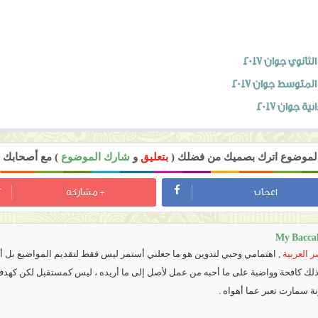
الثانوي
جوان 2017
م المتوسط
جوان 2017
 جوان 2017
 الموضوع اترك بصميك من فضلك (
بتعليق
و
شارك الموضوع
) مع أصحابك ل
اعجاب
+ مشاركه
My Bacca
 العربية
,
اهتمامي وحبي لتدوين هو ما جعلني أستمر ليس فقط لتقديم المواضيع بل أي
 ذلك كافحة وواضبة على ما أحبه من عمل لأصل إلى ما أريده ، ليس كمستقبل لكن كهد
نة سمارت تعبر عما أهواه .