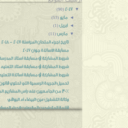
2017
▼
(90)
مايو
◄
(53)
أبريل
◄
(1)
مارس
▼
(11)
تاريخ اجراء المتحان المراسلة 2017 - 2018
مسابقة الأساتذة جوان 2017
شروط المشاركة في مسابقة أستاذ المدرسة الا
شروط المشاركة في مسابقة أستاذ التعليم 
شروط المشاركة في مسابقة أساتذة التعليم ا
تحميل الجريدة الرسمية التي تحتوي قانون ال
30٪ من الجامعيين على رأس المشاريع المستحدثة منذ جانفي
وكالة التشغيل عين البيضاء أم البواقي
قائمة المترشحين المقبولين لإجراء المساب
مسابقة على أساس الإختبارات للإلتحاق بسلك ا
لا عقود عمل دائمة لأعوان أمن سوناطراك