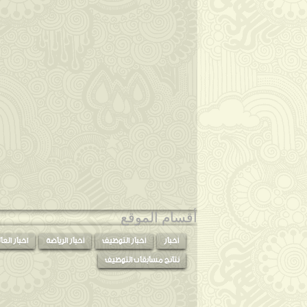
فبراير
◄
(4)
يناير
◄
(21)
2016
◄
(92)
2015
◄
(47)
2014
◄
(56)
2013
◄
(76)
أقسام الموقع
أخبار
أخبار التوظيف
أخبار الرياضة
اخبار العا
نتائج مسابقات التوظيف