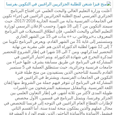
أعلنت
وزارة
التعليم
العالي
والبحث
العلمي
عن
افتتاح
البرنامج
الجزائري
الفرنسي
لمنح
الطلبة
الجزائريين
الراغبين
في
إجراء
تكوين
في
الجامعات
الفرنسية
بداية
من
السنة
الجارية
2016 /2017
،
حيث
سيمتد
التكوين
من
7
إلى
18
شهرا
.
وحسب
الإعلان
الرسمي
لوزارة
التعليم
العالي
والبحث
العلمي،
فإن
انطلاق
التسجيلات
في
البرنامج
المعروف
بـ
«
بروفاس
ب
+»
بدأت
في
15
من
الشهر
الجاري
وستستمر
إلى
غاية
31
من
الشهر
القادم،
ويعرض
البرنامج
تكوينا
من
7
إلى
12
شهرا
لطلبة
الدكتوراه
الذين
هم
على
مقربة
من
نهاية
التحضير
لمذكراتهم،
ومن
7
الى
18
شهرا
في
إطار
الشروع
للتحضير
لمذكرة
التخرج
في
شهادة
الدكتوراه
.
ويتم
اختيار
الراغبين
في
المشاركة
في
البرنامج
عن
طريق
مسابقة
يشرف
عليها
خبراء
من
جامعات
فرنسية
وجزائرية،
حيث
ستنطلق
العملية
في
5
سبتمبر
القادم
بالنسبة
للناجحين
الذين
يستفيدون
من
منح
طيلة
فترة
التكوين
في
الجامعات
الفرنسية،
ويشترط
في
الراغبين
في
المشاركة
في
البرنامج
أن
تتوفر
فيهم
جملة
من
الشروط
منها
إتقان
اللغة
الفرنسية
.
وبالمقابل
سيستفيد
المترشحون
من
تأشيرات
طويلة
المدى
لأكثر
من
ثلاثة
أشهر،
في
إطار
التعاون
العلمي
بين
الجزائر
وفرنسا،
ويتمثل
البرنامج
في
قسمين،
الأول
مخصص
لإطارات
القطاع
العام
الراغبين
في
التوجه
إلى
فرنسا
للتخصص
في
مجال
عملهم
والذين
يملكون
منحة
لمدة
سنة،
أما
القسم
الثاني
فيشمل
الأساتذة
والأساتذة
الباحثين
الذين
تقوم
الوزارة
المشرفة