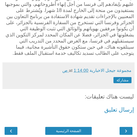
عليهم
بإيفادهم
إلى
فرنسا
من
أجل
إنهاء
أطروحاتهم،
والتي
بموجبها
يستفيدون
من
منحة
إلى
الخارج
لمدة
18
شهرا
.
ويُشترط
على
المعنيين
بالإجراءات
تقديم
شهادة
الاستفادة
من
برنامج
التعاون
بين
الجزائر
وفرنسا
التي
تستخرج
من
السفارة
الفرنسية
بالجزائر،
على
أن
يكونوا
مرفقين
بهوياتهم
والوثائق
التي
تثبت
الوظيفة
التي
يشغلونها
في
الجزائر،
فضلا
عن
المكان
المحدد
لمركز
التكوين
الذي
سيستقبلهم
في
فرنسا،
مع
الغرض
المحدد
من
التدريب
التي
سيتلقونه
هناك،
في
حين
ستكون
حقوق
التأشيرة
مجانية،
فيما
يتوجب
على
الطالب
تسديد
تكاليف
خدمة
استقبال
الملف
فقط
.
مجموعة جيجل الاخبارية
1:14:00 ص
at
مشاركة
ليست هناك تعليقات:
إرسال تعليق
›
‹
الصفحة الرئيسية