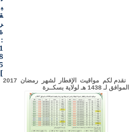
ب
ق
ر
ة
:
1
8
5
]
نقدم لكم مواقيت الإفطار لشهر رمضان 2017
الموافق لـ 1438 هـ لولاية
بسكــرة