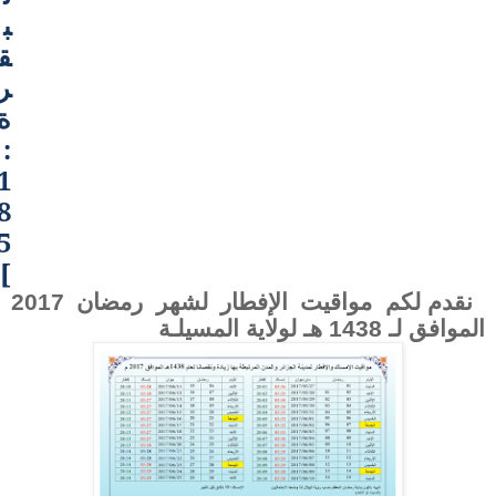
ب
ق
ر
ة
:
1
8
5
]
نقدم لكم مواقيت الإفطار لشهر رمضان 2017
الموافق لـ 1438 هـ لولاية
المسيلـة