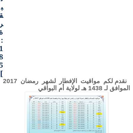
ب
ق
ر
ة
:
1
8
5
]
نقدم لكم مواقيت الإفطار لشهر رمضان 2017
الموافق لـ 1438 هـ لولاية
أم البواقي