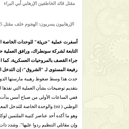
مقتل قائد الخاطفين الإرهابي أبي البراء
الإرهابيون يسربون: الهجوم خلف مقتل 35 رهينة و15 خاطفا
رفيعة المستوى لـ "الشروق": إن التدخل ال
حدث هذا وسط ضغوط رهيبة مارستها الدول
بتقديم توضيحات بشأن العملية التي نفذها الج
ففي الساعات الأولى من صباح أمس بدأت م
الوطني
( ssi)
والوحدة الخاصة للتدخل المع
وهو ما أكده أحد عناصر كتيبة الملثمين ل
وإن مقاتلي التنظيم ردوا عليها". وشدد ذ