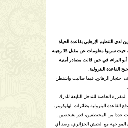
ات الجيش الوطني الشعبي عن تحرير 600 رهينة، كانوا محتجزين لدى التنظيم الإرهابي بقاعدة الحياة
التابعة لشركة سونطراك، ورافق العملية حرب دعاية مكثفة أطلقها الخاطفون لتوريط الجزائر في أزمة مع الغرب، حيث سربوا معلومات عن مقتل 35 رهينة
لفوج المهاجم الإرهابي أبو البراء، في حين قالت مصادر أمنية
خ القاعدة البترولية
.
احتجاز الرهائن. فيما طالبت واشنطن
مفرزة الخاصة للتدخل التابعة للدرك
القاعدة البترولية بطائرات الهليكوبتر.
ابت عددا من المختطفين، قدر بشخصين،
 المواجهة مع الجيش الجزائري، وصد أي