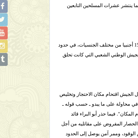
ما ينتشر عشرات المسلحين التابعين
وفي الوقت الذي فرضت فيه قوات الأمن حصارا محكما على القاعدة البترولية جوا وبرا، تمكّن 30 عاملا جزائريا و15 أجنبيا من مختلف الجنسيات، في حدود
لجيش الوطني الشعبي التي كانت تحلق
ول الجيش اقتحام مكان الاحتجاز وتخليص
 في محاولة على ما يبدو ـ حسب قوله ـ
لمكان". فيما حذر أبو البراء قائد
ك الحصار المفروض على مقاتليه من أجل
دفع رباعي مجهزة بكمية كافية من الوقود، وممر آمن يوصل إلى الحدود