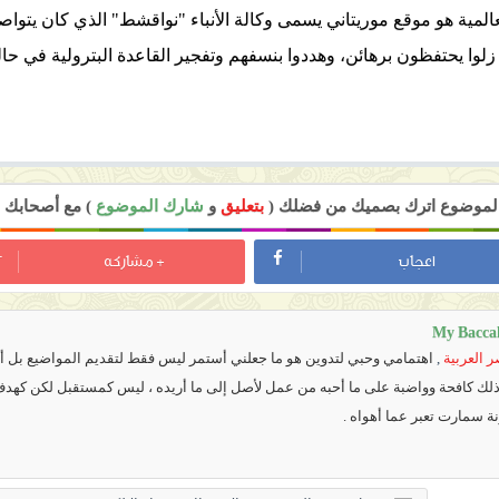
المية هو موقع موريتاني يسمى وكالة الأنباء "نواقشط" الذي كان يتواصل
زلوا يحتفظون برهائن، وهددوا بنسفهم وتفجير القاعدة البترولية في ح
 الموضوع اترك بصميك من فضلك (
بتعليق
و
شارك الموضوع
) مع أصحابك ل
اعجاب
+ مشاركه
My Bacca
 العربية
,
اهتمامي وحبي لتدوين هو ما جعلني أستمر ليس فقط لتقديم المواضيع بل أي
 ذلك كافحة وواضبة على ما أحبه من عمل لأصل إلى ما أريده ، ليس كمستقبل لكن كهد
نة سمارت تعبر عما أهواه .