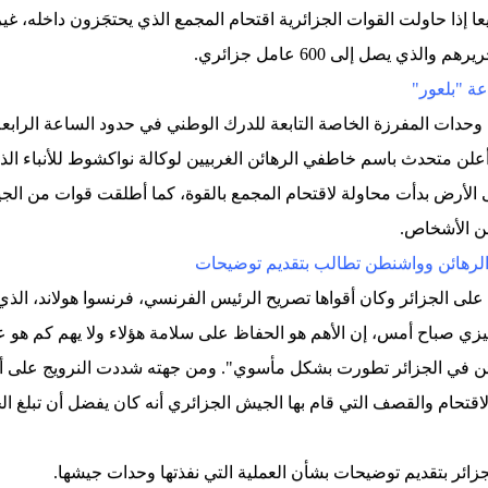
إذا حاولت القوات الجزائرية اقتحام المجمع الذي يحتجَزون داخله، غير أ
لذي يصل إلى 600 عامل جزائري.
ة "بلعور"
وحدات المفرزة الخاصة التابعة للدرك الوطني في حدود الساعة الرابع
 أعلن متحدث باسم خاطفي الرهائن الغربيين لوكالة نواكشوط للأنبا
ى الأرض بدأت محاولة لاقتحام المجمع بالقوة، كما أطلقت قوات من الجي
من الأشخاص.
الرهائن وواشنطن تطالب بتقديم توضيحات
ة على الجزائر وكان أقواها تصريح الرئيس الفرنسي، فرنسوا هولاند، ال
زي صباح أمس، إن الأهم هو الحفاظ على سلامة هؤلاء ولا يهم كم هو
ن في الجزائر تطورت بشكل مأسوي". ومن جهته شددت النرويج على أن
لاقتحام والقصف التي قام بها الجيش الجزائري أنه كان يفضل أن تبلغ الجز
ائر بتقديم توضيحات بشأن العملية التي نفذتها وحدات جيشها.