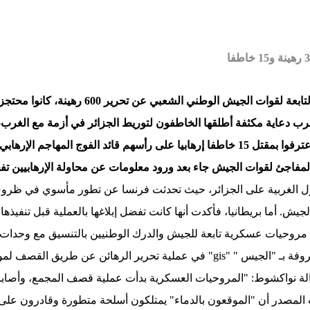
أسفرت عملية "جريئة" للوحدات الخاصة التابعة لقو
جراء القصف بالمروحيات العسكرية، كما اعترفوا بمقتل 15 خاطفا إرهابيا على رأسهم قائد ا
مفاجئ لقوات الجيش جاء بعد ورود معلومات عن محاولة الإرهابيين تفخي
 الغربية على الجزائر، حيث تحدثت فرنسا عن تطور مأسوي في ظروف 
يش. أما بريطانيا، فأكدت أنها كانت تفضل إبلاغها بالعملية قبل تنفيذها.
روحيات عسكرية تابعة للجيش والدرك الوطنيين بالتنسيق مع وحدات ال
روفة بـ "الجيس
" "gis"
في عملية تحرير الرهائن عن طريق القصف لموقع 
وكالة نواكشوط: "المروحيات العسكرية بدأت عملية قصف المجمع، وأص
ات المصدر أن "الموقعون بالدماء" يمتلكون أسلحة متطورة وقادرون على