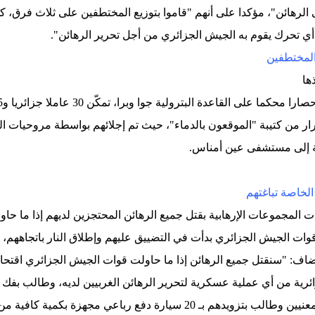
لرهائن"، مؤكدا على أنهم "قاموا بتوزيع المختطفين على ثلاث فرق، ك
 أي تحرك يقوم به الجيش الجزائري من أجل تحرير الرهائن".
ها
ر من كتيبة "الموقعون بالدماء"، حيث تم إجلائهم بواسطة مروحيات ا
ة إلى مستشفى عين أمناس.
الخاصة تباغتهم
ت المجموعات الإرهابية بقتل جميع الرهائن المحتجزين لديهم إذا ما حا
 قوات الجيش الجزائري بدأت في التضييق عليهم وإطلاق النار باتجاههم،
ضاف: "سنقتل جميع الرهائن إذا ما حاولت قوات الجيش الجزائري اقتحام ا
ائرية من أي عملية عسكرية لتحرير الرهائن الغربيين لديه، وطالب بف
الانسحاب إلى معاقلهم قبل التفاوض مع المعنيين وطالب بتزويدهم بـ 20 سيارة 