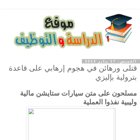
الخميس، 17 يناير 2013
قتلى‮ ‬ورهائن‮ ‬في‮ ‬هجوم‮ ‬إرهابي‮ ‬على‮ ‬قاعدة‮
‬بترولية‮ ‬بإليزي
مسلحون‮ ‬على‮ ‬متن‮ ‬سيارات‮ ‬ستايشن‮ ‬مالية‮
‬وليبية‮ ‬نفذوا‮ ‬العملية