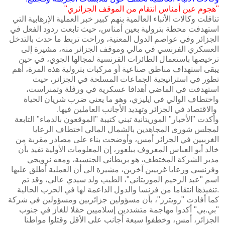
تناقلت وكالات الأنباء العالمية بنهم كبير خبر العملية الإرهابية التي
استهدفت محطة بترولية بعين أمناس، حيث تابعت ردود الفعل في
الجزائر وفي عواصم الدول المعنية، وراحت تربط ما حدث بالتدخل
العسكري الفرنسي في مالي وموقف الجزائر منه، مشيرة إلى
ترخيصها باستعمال الطائرات الفرنسية لمجالها الجوي، في حين
يبقى استهداف مناطق صناعية أو مركبات بترولية هذه المرة، أهم
تطور في استراتيجية الجماعات المسلحة في الجزائر، حيث
استهدفت في الماضي أهدافا عسكرية في ورڤلة وتمنراست،
واختطاف الوالي في ايليزي، وهو ما يعني ضرب شريان الحياة
والاقتصاد‮ ‬في‮ ‬الجزائر‮ ‬وتهديد‮ ‬الأجانب‮ ‬العاملين‮ ‬فيها‮. ‬
وأكدت "الأخبار" الموريتانية تبني كتيبة "الموقعون بالدماء" التابعة
لمجلس شورى المجاهدين بالشمال المالي اختطاف الرعايا
الغربيين في الجزائر أمس، وأوضحت بناء على مصادر مقربة من
خالد أبو العباس المعروف ببلعور، إن المعلومات الأولية تفيد بأن
مدير الشركة المختطف، هو بريطاني الجنسية، ومعه نرويجي
وفرنسي ورعايا غربيين آخرين، مشيرة الى أن العملية أطلق عليها
اسم "عبد الرحيم الموريتاني"، الطيب ولد سيدي عالي، وقد تم
تنفيذها انتقاما من فرنسا والدول الداعمة لها في الحرب الحالية.
كما‮ ‬أفادت‮ "‬رويترز‮"‬،‮ ‬بأن‮ ‬مسؤولين‮ ‬جزائريين‮ ‬ومسؤولين‮ ‬في‮ ‬شركة‮
"‬بي‮.‬بي‮" ‬أكدوا‮ ‬مهاجمة‮ ‬متشددين‮ ‬إسلاميين‮ ‬حقلا‮ ‬للغاز‮ ‬في‮ ‬جنوب‮
‬الجزائر،‮ ‬أمس،‮ ‬وخطفوا‮ ‬سبعة‮ ‬أجانب‮ ‬على‮ ‬الأقل‮ ‬وقتلوا‮ ‬مواطنا‮