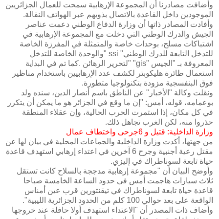
وأضافت مصادرنا أن المجموعة الإرهابية سمحت للعمال الجزائريين
الموجودين داخل القاعدة بالاتصال بذويهم عبر الهواتف النقالة.
وأفادت المصادر ذاتها أن وزارة الدفاع الوطني دعمت عناصر
الجيش والدرك الوطني التي دخلت مع المجموعة الإرهابية في
‬فوق‮ ‬البنفسجية‮ ‬مزودة‮ ‬بتكنولوجيا‮ ‬متطورة‮.‬
ونقلت وكالة "الأخبار" عن الناطق باسم أنصار الدين، سنده ولد
بوعمامه، قوله، أمس: "إن ما وقع في الجزائر هو ما يمكن أن يتكرر
في كل مكان، إذا استمرت الحرب الحالية، وإن عقلاء المنطقة
حذروا منه، لكن الغرب تجاهل ذلك.
وزارة‮ ‬الداخلية‮: ‬قتيل‮ ‬و6‮ ‬جرحى‮ ‬واختطاف‮ ‬عمال
من جهتها، أكدت وزارة الداخلية والجماعات المحلية في بيان لها عن
مقتل رعية أجنبية وجرح 6 آخرين في اعتداء إرهابي استهدف قاعدة
حياة تابعة لسوناطراك في إليزي.
وأوضح البيان أن "مجموعة إرهابية مدججة بالسلاح كانت تستقل
‬الواقعة‮ ‬على‮ ‬بعد‮ ‬حوالي‮ ‬100‮ ‬كلم‮ ‬من‮ ‬الحدود‮ ‬الجزائرية‮ ‬الليبية‮".‬
وأضاف ذات المصدر أن "الاعتداء استهدف أولا حافلة عند خروجها