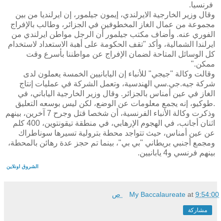
‬فرنسيا‮. ‬
وقال وزير الخارجية الايرلندي، إيمون جيلمور، إن ايرلنديا من بين
مجموعة من عمال الغاز المخطوفين في الجزائر، وطالب بالإفراج
الفوري عنه. وأضاف مكتب جيلمور أن الرجل مواطن ايرلندي من
ايرلندا الشمالية، وأكد "تقف الحكومة على أهبة الاستعداد لاستخدام
كل الوسائل المتاحة‮ ‬لضمان‮ ‬الإفراج‮ ‬عن‮ ‬مواطننا‮ ‬بأسرع‮ ‬وقت‮
وقالت وكالة "جيجي" للأنباء إن اليابانيين الخمسة يعملون لدى
شركة جيه.جي.سي الهندسية، وتعمل الشركة في عمليات إنتاج
الغاز في عين أمناس بالجزائر. وقال وزير الخارجية الياباني، في
طوكيو، إنه يجمع معلومات عن الوضع، لكن ليس بوسعه التعليق.
وذكرت وكالة الأنباء الفرنسية، أن شخصا قتل وجرح 7 آخرين، بينهم
اثنان أجانب، في الهجوم الإرهابي، في منطقة تيقونتوين، 400 كلم
عن عين أمناس، حيث تتواجد محطة بترولية تسيرها سوناطراك
ومجمع أجنبي بريطاني "بي بي"، بينما تم حجز عدة رهائن بالمحطة،
الشروق اونلاين
9:54:00 ص
at
My Baccalaureate
مشاركة