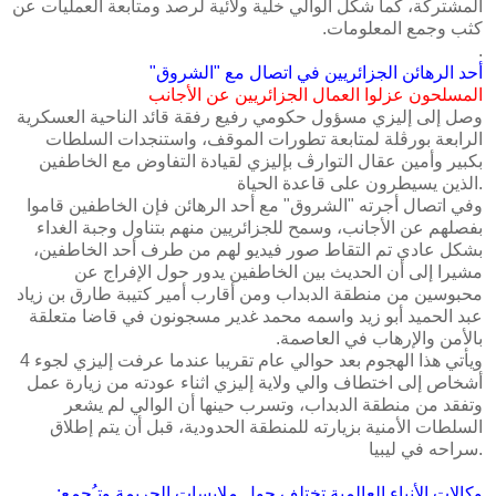
المشتركة، كما شكل الوالي خلية ولائية لرصد ومتابعة العمليات عن
كثب وجمع المعلومات.
.
المسلحون‮ ‬عزلوا‮ ‬العمال‮ ‬الجزائريين‮ ‬عن‮ ‬الأجانب
وصل إلى إليزي مسؤول حكومي رفيع رفقة قائد الناحية العسكرية
الرابعة بورڤلة لمتابعة تطورات الموقف، واستنجدات السلطات
بكبير وأمين عقال التوارڤ بإليزي لقيادة التفاوض مع الخاطفين
الذين يسيطرون على قاعدة الحياة.
وفي اتصال أجرته "الشروق" مع أحد الرهائن فإن الخاطفين قاموا
بفصلهم عن الأجانب، وسمح للجزائريين منهم بتناول وجبة الغداء
بشكل عادي تم التقاط صور فيديو لهم من طرف أحد الخاطفين،
مشيرا إلى أن الحديث بين الخاطفين يدور حول الإفراج عن
محبوسين من منطقة الدبداب ومن أقارب‮ ‬أمير‮ ‬كتيبة‮ ‬طارق‮ ‬بن‮ ‬زياد‮
‬عبد‮ ‬الحميد‮ ‬أبو‮ ‬زيد‮ ‬واسمه‮ ‬محمد‮ ‬غدير‮ ‬مسجونون‮ ‬في‮ ‬قاضا‮ ‬متعلقة‮
ويأتي هذا الهجوم بعد حوالي عام تقريبا عندما عرفت إليزي لجوء 4
أشخاص إلى اختطاف والي ولاية إليزي اثناء عودته من زيارة عمل
وتفقد من منطقة الدبداب، وتسرب حينها أن الوالي لم يشعر
السلطات الأمنية بزيارته للمنطقة الحدودية، قبل أن يتم إطلاق
سراحه في ليبيا.
.