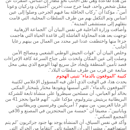
من هذه لقاعدة وهي تقل أجانب نحو مطار إن امناس، أسفرت عن
مقتل شخص واحد، فيما جرح ست آخرين "أجنبيان ودركيان وعونا
أمن"، مؤكدا أن "ركاب الحافلة بما فيهم الجرحى وصلوا إلى عين
امناس وتم التكفل بهم من طرف‮ ‬السلطات‮ ‬المحلية،‮ ‬التي‮ ‬قامت‮
‬بنقلهم‮ ‬إلى‮ ‬مستشفى‮ ‬المدينة‮".‬
وأضافت وزارة الداخلية في نفس البيان أن "الجماعة الإرهابية
توجهت بعد هذه المحاولة الفاشلة إلى قاعدة الحياة التي هاجمت
جزءا منها واختطفت عددا غير محدد من العمال من بينهم رعايا
أجانب".
وخلص البيان أن "قوات الجيش الوطني الشعبي ومصالح الأمن
وصلت إلى عين المكان واتخذت‮ ‬على‮ ‬جناح‮ ‬السرعة‮ ‬كافة‮ ‬الإجراءات‮
‬قصد‮ ‬تأمين‮ ‬المنطقة‮ ‬وإيجاد‮ ‬حل‮ ‬سريع‮ ‬لهذا‮ ‬الوضع‮ ‬الذي‮ ‬يبقى‮ ‬محل‮
‬متابعة‮ ‬عن‮ ‬قرب‮ ‬من‮ ‬طرف‮ ‬سلطات‮ ‬البلاد‮".‬
كتيبة‮ "‬الموقعون‮ ‬بالدماء‮" ‬تتبنى‮ ‬الهجوم‮ ‬
يحدث هذا، في الوقت الذي أعلن فيه المسؤول الإعلامي لكتيبة
"الموقعون بالدماء"، التي أسسها ويقودها مختار بلمختار المكنى
بخالد أبو العباس، أن مسلحين سيطروا على منشأة تابعة للشركة
البريطانية بريتيش بيتروليوم، مؤكدا على، "أنهم قاموا بحجز 41 من
‬المجمع‮ ‬السكني‮".‬
وأكد‮ ‬في‮ ‬نفس‮ ‬السياق،‮ ‬أن‮ ‬المنشأة‮ ‬يوجد‮ ‬بها‮ ‬جنود‮ ‬جزائريون‮ "‬لم‮ ‬يتم‮
‬استهدافهم‮"‬،‮ ‬مشيرا‮ ‬إلى‮ ‬أن‮ ‬العملية‮ ‬تأتي‮ "‬انتقاما‮ ‬من‮ ‬الجزائر‮ ‬التي‮