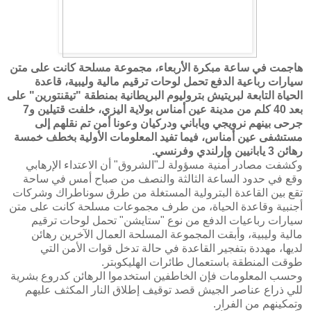
هاجمت في ساعة مبكرة الأربعاء، مجموعة مسلحة كانت على متن
سيارات رباعية الدفع تحمل لوحات ترقيم مالية وليبية، قاعدة
الحياة التابعة لبريتيش بتروليوم البريطانية بمنطقة "تيقنتورين" على
بعد 40 كلم من مدينة عين أمناس بولاية اليزي، خلفت قتيلين و7
جرحى بينهم نرويجي وياباني‮ ‬ودركيان‮ ‬وعونا‮ ‬أمن‮ ‬تم‮ ‬نقلهم‮ ‬إلى‮
‬مستشفى‮ ‬عين‮ ‬أمناس،‮ ‬فيما‮ ‬تفيد‮ ‬المعلومات‮ ‬الأولية‮ ‬بخطف‮ ‬خمسة‮
‬رهائن‮ ‬3‮ ‬يابانيين‮ ‬وإرلندي‮ ‬وفرنسي‮.
وكشفت مصادر أمنية مسؤولة لـ"الشروق" أن الاعتداء الإرهابي
وقع في حدود الساعة الثالثة والنصف من صباح أمس في ساحة
تقع بين القاعدة البترولية المستغلة من طرق سوناطراك وشركات
أجنبية وقاعدة الحياة، من طرف مجموعات مسلحة كانت على متن
سيارات رباعيات الدفع من نوع "ستايشن‮" ‬تحمل‮ ‬لوحات‮ ‬ترقيم‮
‬مالية‮ ‬وليبية،‮ ‬وأبقت‮ ‬المجموعة‮ ‬المسلحة‮ ‬العمال‮ ‬الآخرين‮ ‬رهائن‮
‬لديها،‮ ‬مهددة‮ ‬بتفجير‮ ‬القاعدة‮ ‬في‮ ‬حالة‮ ‬تدخل‮ ‬قوات‮ ‬الأمن‮ ‬التي‮
‬طوقت‮ ‬المنطقة‮ ‬باستعمال‮ ‬طائرات‮ ‬الهليكوبتر‮.
وحسب‮ ‬المعلومات‮ ‬فإن‮ ‬الخاطفين‮ ‬استخدموا‮ ‬الرهائن‮ ‬كدروع‮ ‬بشرية‮
‬للي‮ ‬ذراع‮ ‬عناصر‮ ‬الجيش‮ ‬قصد‮ ‬توقيف‮ ‬إطلاق‮ ‬النار‮ ‬المكثف‮ ‬عليهم‮
‬وتمكينهم‮ ‬من‮ ‬الفرار‮.‬