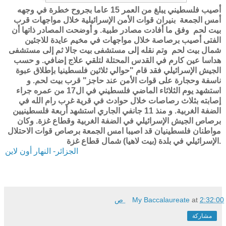
أصيب فلسطيني يبلغ من العمر 15 عاما بجروح خطرة في وجهه
أمس الجمعة بنيران قوات الأمن الإسرائيلية خلال مواجهات قرب
بيت لحم وفق ما أفادت مصادر طبية. و أوضحت المصادر ذاتها أن
الفتى أصيب برصاصة خلال مواجهات في مخيم عايدة للاجئين
شمال بيت لحم وتم نقله إلى مستشفى بيت جالا ثم إلى مستشفى
هداسا عين كارم في القدس المحتلة لتلقي علاج إضافي. و حسب
الجيش الإسرائيلي فقد قام "حوالي ثلاثين فلسطينيا بإطلاق عبوة
ناسفة وحجارة على قوات الأمن عند حاجز" قرب بيت لحم. و
استشهد يوم الثلاثاء الماضي فلسطيني في ال17 من عمره جراء
إصابته بثلاث رصاصات خلال حوادث في قرية غرب رام الله في
الضفة الغربية. و منذ 11 جانفي الجاري استشهد أربعة فلسطينيين
برصاص الجيش الإسرائيلي في الضفة الغربية وقطاع غزة. وكان
مواطنان فلسطينيان قد اصيبا امس الجمعة برصاص قوات الاحتلال
الإسرائيلي في بلدة (بيت لاهيا) شمال قطاع غزة.
الجزائر- النهار أون لاين
2:32:00 ص
at
My Baccalaureate
مشاركة