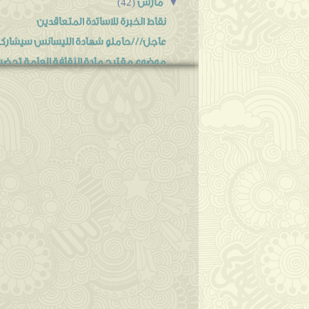
مارس
▼
(42)
نقاط الخبرة للاساتدة المتعاقدين
عاجل///حاملو شهادة الليسانس سيشاركون 
موضوع مقترح مادة الثقافة العامة تحضير 
الخبرة للمتعاقدين قابلة للاحتساب لكن..........
اعلان توظيف بجيزي
العنف المدرسي//موضوع مسابقة الاساتدة 016
نمودج حوالة بريدية للمشاركة في مسابقة الاسا
690منصب في وزارة الصحة
موقع التسجيل في مسابقة الاساتدة2016
عاجل// بداية التسجيل في مسابقة الاساتدة 2016 اليوم..
مسابقة توظيف الاساتذة 2016 عدد المناصب الخاصة بول...
مجموعة من اعلانات التوظيف
الفرنسية إجبارية في مسابقة توظيف الأسات
تلخيص لقواعد اللغة العربية من الإبتدائي إل
برنامج المسابقة على أساس الاختبارات للاطوا