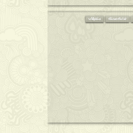
غذاءك صحتك
متفرقات