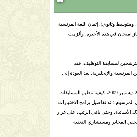
2 في الأطوار الدراسية الثلاثة (ابتدائي، ومتوسط وثانوي)، إتقان اللغة الفرنسية
ياز امتحان في هذه الأخيرة، وألزمت
للمترشحين لمسابقة التوظيف، فقد
 الفرنسية والإنجليزية، بعد العودة إلى
حدد المرسوم الوزاري المشترك المؤرخ في 16 سبتمبر 2009، والصادر في الجريدة الرسمية العدد 71 الصادرة في 2 ديسمبر 2009، كيفية تنظيم المسابقات
 المرسوم ذاته تفاصيل برامج الاختبارات
اك الأساتذة، وحتى باقي الرتب، على غرار
لحقي المخابر ومستشاري التغذية