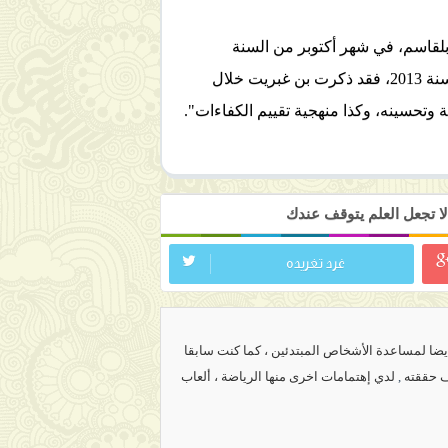
و بلقاسم، في شهر أكتوبر من السنة
المنصرمة، ودرسا معا شكل التعاون الجزائري - الفرنسي في مجال التربية، لاسيما "إعادة تأطير" الاتفاق الثنائي لسنة 2013، فقد ذكرت بن غبريت خلال
ة وتحسينه، وكذا منهجية تقييم الكفاءات".
ا تجعل العلم يتوقف عندك
غرد تغريده
ضا لمساعدة الأشخاص المبتدئين ، كما كنت سابقا
ف حققته
,
لدي إهتمامات اخرى منها الرياضة ، ألعاب