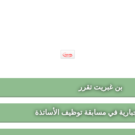
بن غبريت تقرر
جبارية في مسابقة توظيف الأساتذة