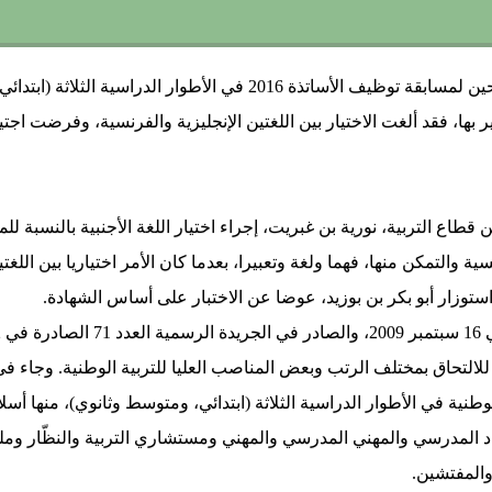
فرضت وزارة التربية الوطنية على المترشحين لمسابقة توظيف الأساتذة 016
بها، فقد ألغت الاختيار بين اللغتين الإنجليزية والفرنسية، وفرضت اجت
طاع التربية، نورية بن غبريت، إجراء اختيار اللغة الأجنبية بالنسبة 
والتمكن منها، فهما ولغة وتعبيرا، بعدما كان الأمر اختياريا بين اللغتين
استوزار أبو بكر بن بوزيد، عوضا عن الاختبار على أساس الشهادة.
للالتحاق بمختلف الرتب وبعض المناصب العليا للتربية الوطنية. وجاء في
طنية في الأطوار الدراسية الثلاثة (ابتدائي، ومتوسط وثانوي)، منها أسل
د المدرسي والمهني المدرسي والمهني ومستشاري التربية والنظّار وم
المفتشين.