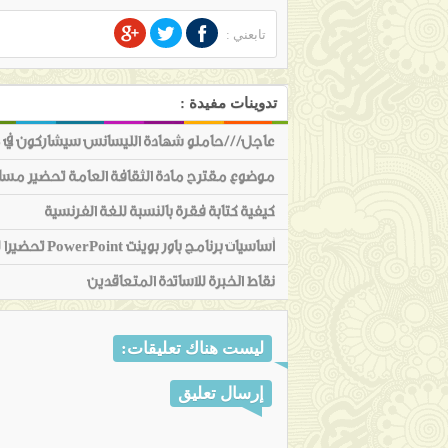
تابعني :
تدوينات مفيدة :
عاجل///حاملو شهادة الليسانس سيشاركون في مسا
موضوع مقترح مادة الثقافة العامة تحضير مسابقة الاساتذة دورة 16
كيفية كتابة فقرة بالنسبة للغة الفرنسية
أساسيات برنامج باور بوينت PowerPoint تحضيرا لدروس مادة تكنولوجيا الاعلام و الاتصال لمسابقة الاساتذة 2016
نقاط الخبرة للاساتدة المتعاقدين
ليست هناك تعليقات:
إرسال تعليق