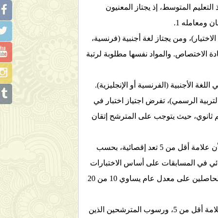
 التعليم المتوسط، إذ يجتاز المعنيون
 ومعامله 1.
اختيار)، ومن يجتاز لغة أجنبية (فرنسية،
مادة الاختصاص. والمواد نفسها مطلوبة لرتبة
للغة الأجنبية (الفرنسية أو الإنجليزية).
لمنشور على موقع وزارة التربية الرسمي)، تفرض اجتياز اختبار في
ليم ثانوي، حيث يتوجب على المترشح إتقان
وعليه، سيجتاز المترشحون للمسابقة لزاما مادة الفرنسية، كما أنهم ملزمون بالحصول على مادة تفوق 5 من 20، لأن علامة أقل من 5 تعد إقصائية، بحسب
ن المرسوم ذاته أن "قائمة النجاح النهائي في المسابقات على أساس الاختبارات
والامتحانات والفحوص المهنية، حسب درجة الاستحقاق، في حدود المناصب المالية المفتوحة من بين المترشحين الحاصلين على معدل عام يساوي 10 من 20
بما أن اللغة الفرنسية ستكون مصيرية في الاختبار، وأنها قد تتسبب في إقصاء المترشحين الذين سيحصلون على علامة أقل من 5، ورسوب المترشحين الذين