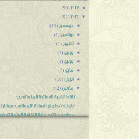
2017
◄
(90)
2016
▼
(92)
ديسمبر
◄
(13)
نوفمبر
◄
(1)
أكتوبر
◄
(1)
يوليو
◄
(1)
يونيو
◄
(1)
مايو
◄
(7)
أبريل
◄
(10)
مارس
▼
(42)
نقاط الخبرة للاساتدة المتعاقدين
عاجل///حاملو شهادة الليسانس سيشاركون 
موضوع مقترح مادة الثقافة العامة تحضير 
الخبرة للمتعاقدين قابلة للاحتساب لكن..........
اعلان توظيف بجيزي