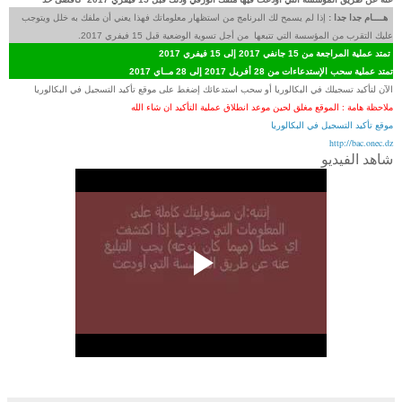
هــــام جدا جدا :
إذا لم يسمح لك البرنامج من استظهار معلوماتك فهذا يعني أن ملفك به خلل ويتوجب
عليك التقرب من المؤسسة التي تتبعها من أجل تسوية الوضعية قبل 15 فيفري 2017.
تمتد عملية المراجعة من 15 جانفي 2017 إلى 15 فيفري 2017
تمتد عملية سحب الإستدعاءات من 28 أفريل 2017 إلى 28 مــاي 2017
الآن لتأكيد تسجيلك في البكالوريا أو سحب استدعائك إضغط على موقع تأكيد التسجيل في البكالوريا
ملاحظة هامة : الموقع مغلق لحين موعد انطلاق عملية التأكيد ان شاء الله
موقع تأكيد التسجيل في البكالوريا
http://bac.onec.dz
شاهد الفيديو