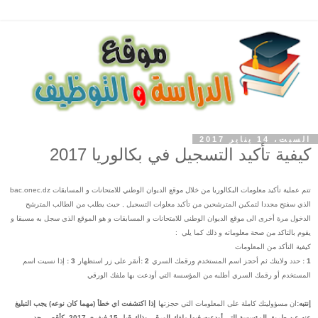
السبت، 14 يناير 2017
كيفية تأكيد التسجيل في بكالوريا 2017
تتم عملية تأكيد معلومات البكالوريا من خلال موقع الديوان الوطني للامتحانات و المسابقات bac.onec.dz
الذي سفتح مجددا لتمكين المترشحين من تأكيد معلوات التسجيل , حيث يطلب من الطالب المترشح
الدخول مرة أخرى الى موقع الديوان الوطني للامتحانات و المسابقات و هو الموقع الذي سجل به مسبقا و
يقوم بالتاكد من صحة معلوماته و ذلك كما يلي :
كيفية التأكد من المعلومات
1 :
حدد ولايتك ثم أحجز اسم المستخدم ورقمك السري
2 :
أنقر على زر استظهار
3 :
إذا نسيت اسم
المستخدم أو رقمك السري أطلبه من المؤسسة التي أودعت بها ملفك الورقي
إنتبه:
ان مسؤوليتك كاملة على المعلومات التي حجزتها
إذا اكتشفت اي خطأ (مهما كان نوعه) يجب التبليغ
عنه عن طريق المؤسسة التي أودعت فيها ملفك الورقي وذلك قبل 15 فيفري
2017
كأقصى حد