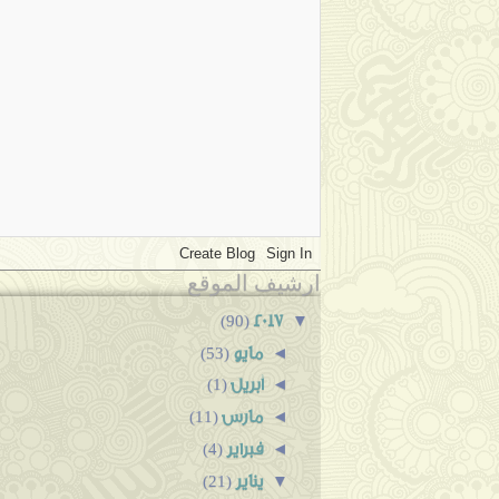
ارشيف الموقع
2017
▼
(90)
مايو
◄
(53)
أبريل
◄
(1)
مارس
◄
(11)
فبراير
◄
(4)
يناير
▼
(21)