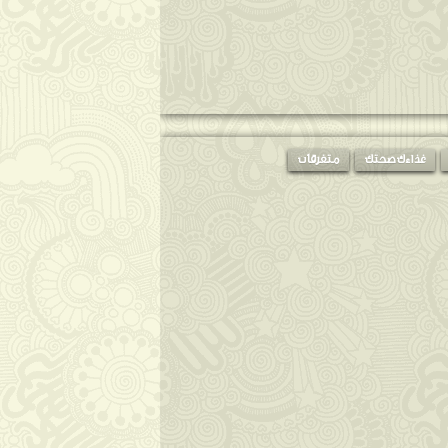
غذاءك صحتك
متفرقات