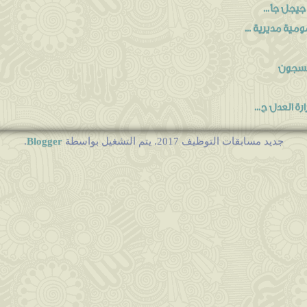
 جيجل جا...
مية مديرية ...
السجون
ة العدل ج...
Blogger
جديد مسابقات التوظيف 2017. يتم التشغيل بواسطة
.
2