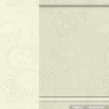
غذاءك صحتك
متفرقات