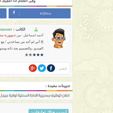
وفى الختام اذا أعجبك
مشاركه
laureate
الكاتب :
أحمد اسماعيل
: من
جمهورية مصر
إلا أني لم أجد من يساعدني ! مع
الفيديو ، والتصميم بحد ذاته ومدو
تابعني :
تدوينات مفيدة :
اعلان توظيف بمديرية الادارة المحلية لولاية جيجل جا
ليست هناك تعليقات: