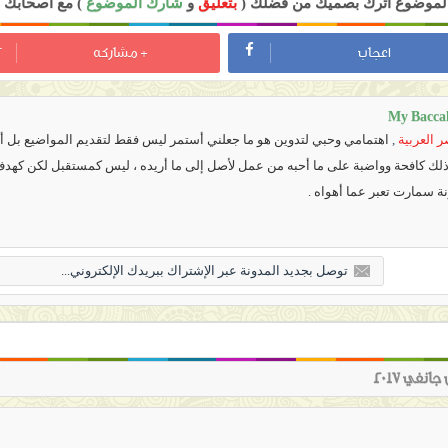
 الموضوع اترك بصميك من فضلك (
بتعليق
و
شارك الموضوع
) مع أصحابك ل
اعجاب
+ مشاركه
My Bacca
 العربية
,
اهتمامي وحبي لتدوين هو ما جعلني أستمر ليس فقط لتقديم المواضيع بل أي
 ذلك كافحة وواضبة على ما أحبه من عمل لأصل إلى ما أريده ، ليس كمستقبل لكن كهد
نة سمارت تعبر عما أهواه .
نفي 2017