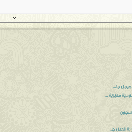
 جيجل جا...
مية مديرية ...
السجون
ة العدل ج...