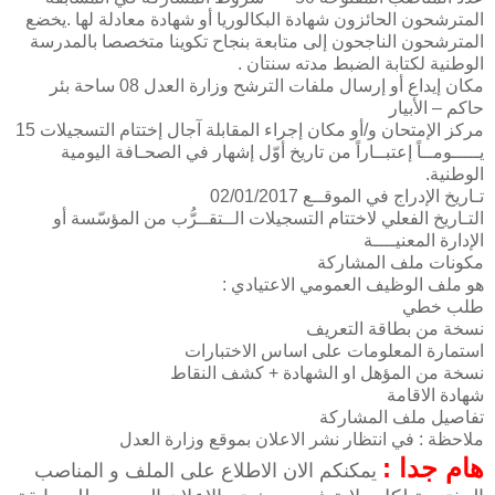
المترشحون الحائزون شهادة البكالوريا أو شهادة معادلة لها .يخضع
المترشحون الناجحون إلى متابعة بنجاح تكوينا متخصصا بالمدرسة
الوطنية لكتابة الضبط مدته سنتان .
مكان إيداع أو إرسال ملفات الترشح وزارة العدل 08 ساحة بئر
حاكم – الأبيار
مركز الإمتحان و/أو مكان إجراء المقابلة آجال إختتام التسجيلات 15
يـــــومــاً إعتبــاراً من تاريخ أوّل إشهار في الصحـافة اليومية
الوطنية.
تـاريخ الإدراج في الموقــع 02/01/2017
التـاريخ الفعلي لاختتام التسجيلات الــتقــرُّب من المؤسّسة أو
الإدارة المعنيــــة
مكونات ملف المشاركة
هو ملف الوظيف العمومي الاعتيادي :
طلب خطي
نسخة من بطاقة التعريف
استمارة المعلومات على اساس الاختبارات
نسخة من المؤهل او الشهادة + كشف النقاط
شهادة الاقامة
تفاصيل ملف المشاركة
ملاحظة : في انتظار نشر الاعلان بموقع وزارة العدل
هام جدا :
يمكنكم الان الاطلاع على الملف و المناصب